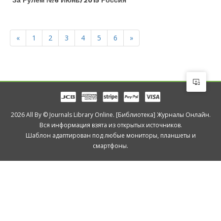
За Рулем №6 Июнь/2015 Россия
«
1
2
3
4
5
6
»
2026 All By © Journals Library Online. [Библиотека] Журналы Онлайн.
Вся информация взята из открытых источников.
Шаблон адаптирован под любые мониторы, планшеты и
смартфоны.