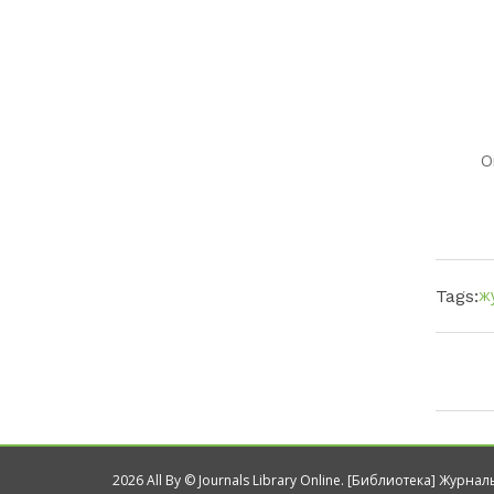
О
ж
Tags:
2026 All By © Journals Library Online. [Библиотека] Журна