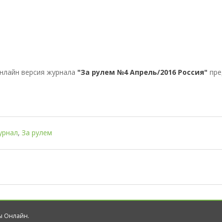
нлайн версия журнала
"За рулем №4 Апрель/2016 Россия"
пре
урнал
,
За рулем
лы Онлайн.