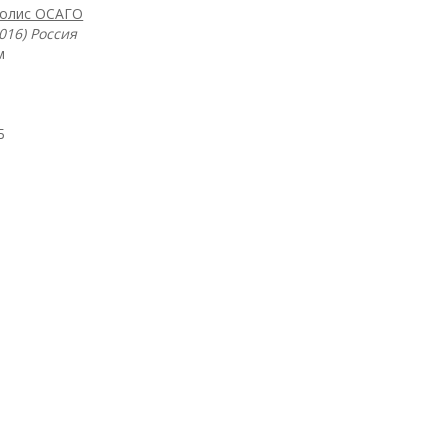
полис ОСАГО
016) Россия
м
Б