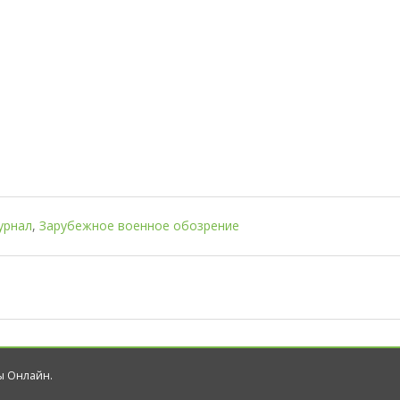
урнал
,
Зарубежное военное обозрение
лы Онлайн.