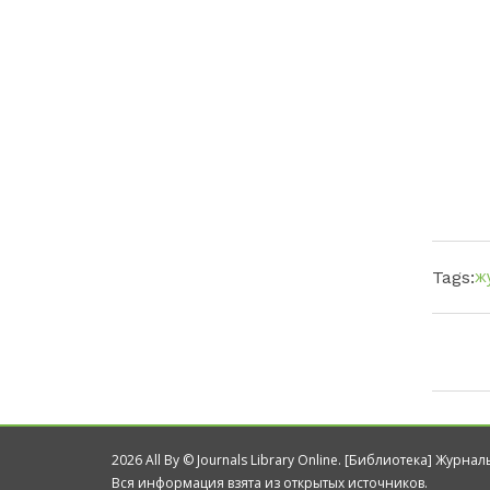
ж
Tags:
2026 All By © Journals Library Online. [Библиотека] Журна
Вся информация взята из открытых источников.