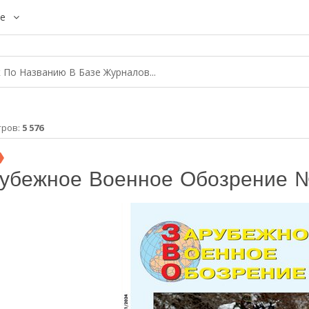
е
тров:
5 576
убежное Военное Обозрение №