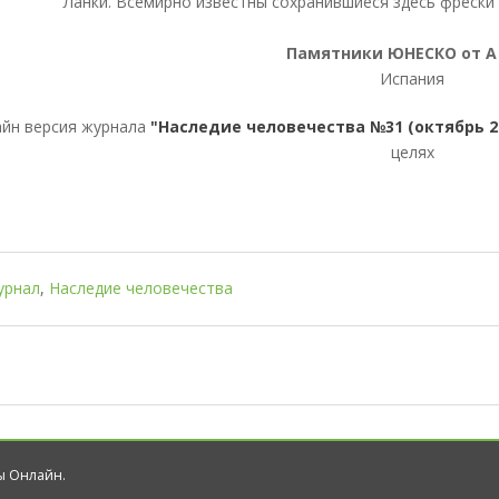
Ланки. Всемирно известны сохранившиеся здесь фрески
Памятники ЮНЕСКО от А
Испания
йн версия журнала
"Наследие человечества №31 (октябрь 2
целях
урнал
,
Наследие человечества
лы Онлайн.