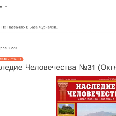
е
тров:
3 279
ТВИЯ И СТРАНЫ
ледие Человечества №31 (октя