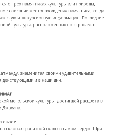
ся о трех памятниках культуры или природы,
льное описание местонахождения памятника, когда
рическую и экскурсионную информацию. Последние
овой культуры, расположенных по странам, в
Катманду, знаменитая своими удивительными
я действующими и в наши дни.
ЛИМАР
яркой могольскои культуры, достигшей расцвета в
х Джахана.
а скале
т на склонах гранитной скалы в самом сердце Шри-