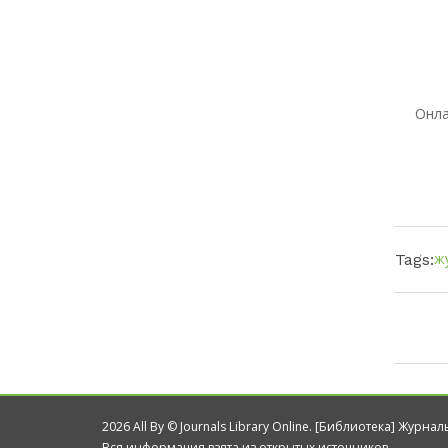
Онла
ж
Tags:
2026 All By © Journals Library Online. [Библиотека] Журна
Вся информация взята из открытых источников.