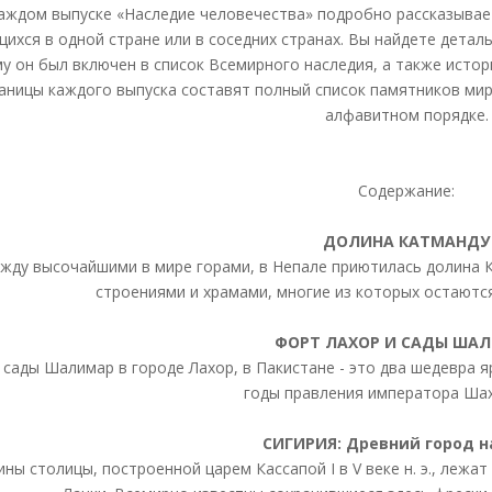
аждом выпуске «Наследие человечества» подробно рассказывает
ихся в одной стране или в соседних странах. Вы найдете дета
му он был включен в список Всемирного наследия, а также исто
аницы каждого выпуска составят полный список памятников мир
алфавитном порядке.
Содержание:
ДОЛИНА КАТМАНДУ
жду высочайшими в мире горами, в Непале приютилась долина 
строениями и храмами, многие из которых остаютс
ФОРТ ЛАХОР И САДЫ ША
 сады Шалимар в городе Лахор, в Пакистане - это два шедевра 
годы правления императора Ша
СИГИРИЯ: Древний город н
ины столицы, построенной царем Кассапой I в V веке н. э., лежа