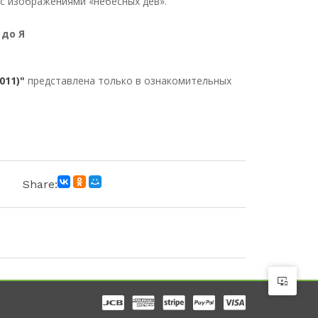
 с изображениями «небесных дев».
 до Я
011)"
представлена только в ознакомительных
Share: