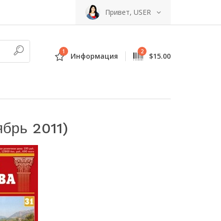
Привет, USER
1
2
Информация
$15.00
брь 2011)