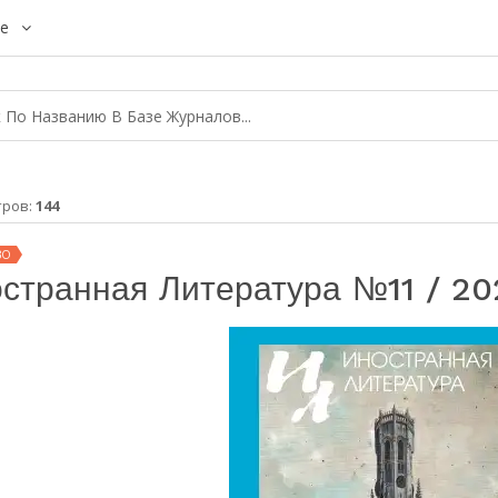
е
тров:
144
ВО
странная Литература №11 / 20