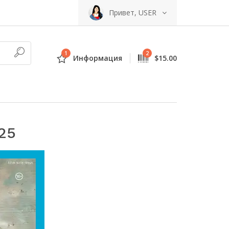
Привет, USER
1
2
Информация
$15.00
25