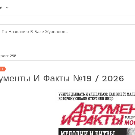
е
тров:
298
ВО
ументы И Факты №19 / 2026