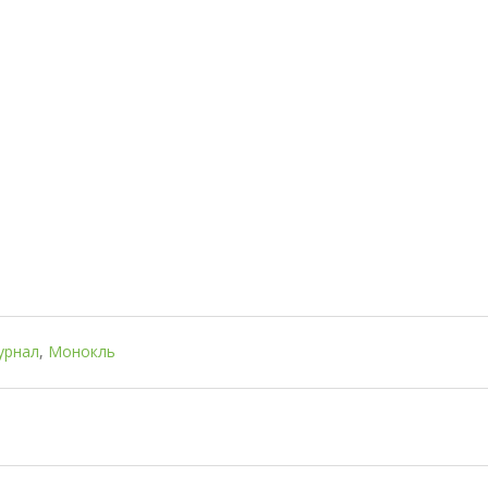
урнал
,
Монокль