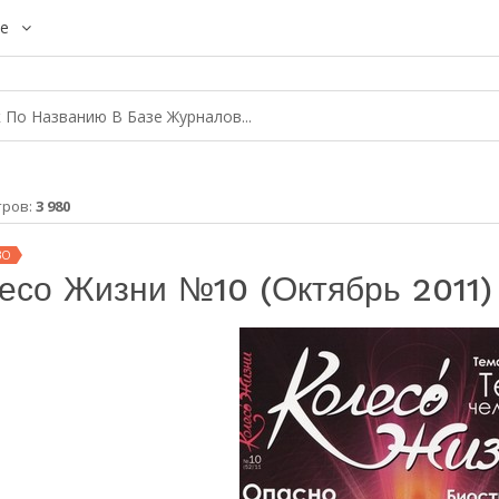
е
тров:
3 980
ВО
есо Жизни №10 (октябрь 2011)