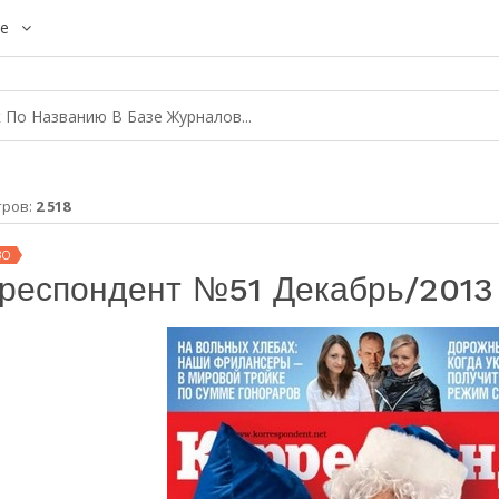
е
тров:
2 518
ВО
респондент №51 Декабрь/2013