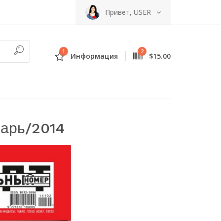
Привет, USER
1
2
Информация
$15.00
варь/2014