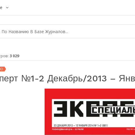
е
тров:
3 029
ВО
перт №1-2 Декабрь/2013 – Ян