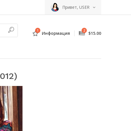
Привет, USER
1
2
Информация
$15.00
012)