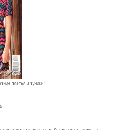
тние платья и туники"
б
 женских платьев и туник. Яркие цвета, ажурные