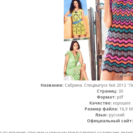
Название:
Сабрина. Спецвыпуск №6 2012 "Ле
Страниц:
30
Формат:
pdf
Качество:
хорошее
Размер файла:
16,9 М
Язык:
русский
Официальный сайт:
л по вязанию спицами и крючком представляет коллекцию летних