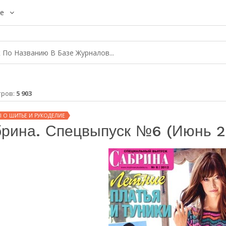
е
тров:
5 903
 О ШИТЬЕ И РУКОДЕЛИЕ
рина. Спецвыпуск №6 (июнь 2