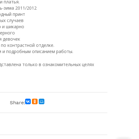
и платья.
ь-зима 2011/2012
одный принт
бых случаев
о и шикарно
черного
я девочек
 по контрастной отделке.
и и подробным описанием работы.
ставлена только в ознакомительных целях
Share: