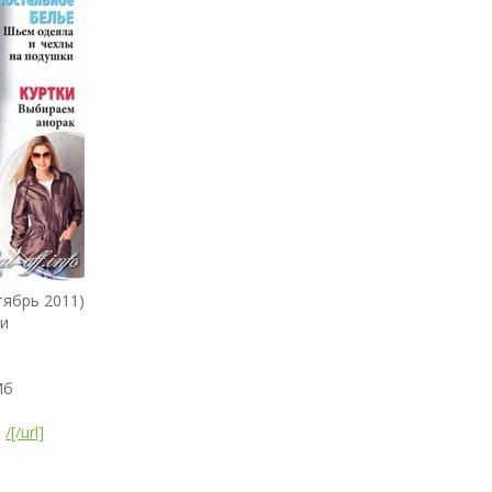
ябрь 2011)
и
Мб
]
/[/url]