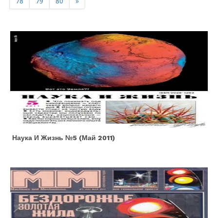
78
79
80
»
Наука И Жизнь №5 (май 2011)