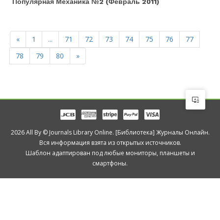
Популярная Механика №2 (февраль 2011)
«
1
...
71
72
73
74
75
76
77
78
79
80
»
2026 All By © Journals Library Online. [Библиотека] Журналы Онлайн.
Вся информация взята из открытых источников.
Шаблон адаптирован под любые мониторы, планшеты и
смартфоны.