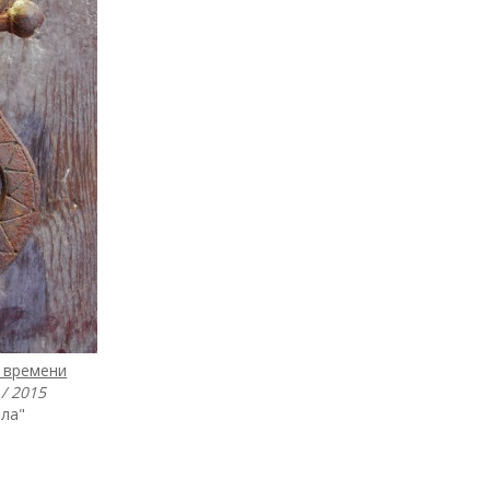
и времени
/ 2015
ила"