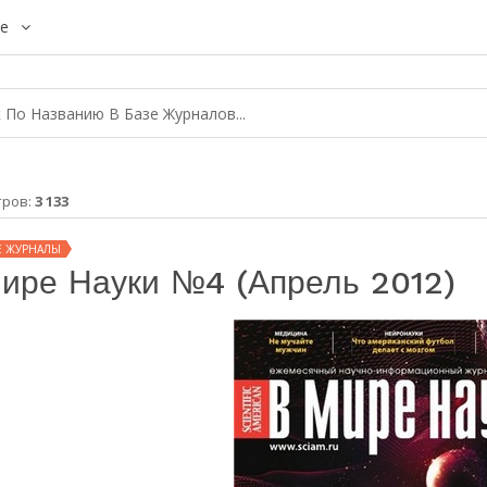
е
тров:
3 133
Е ЖУРНАЛЫ
ире Науки №4 (апрель 2012)