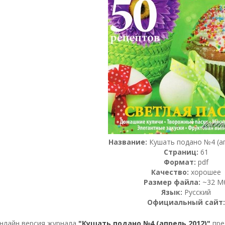
Название:
Кушать подано №4 (ап
Страниц:
61
Формат:
pdf
Качество:
хорошее
Размер файла:
~32 М
Язык:
Русский
Официальный сайт:
нлайн версия журнала
"Кушать подано №4 (апрель 2012)"
пре