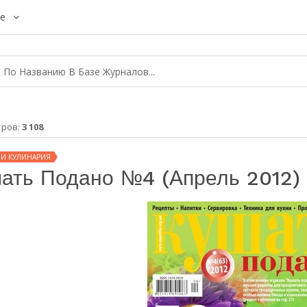
е
тров:
3 108
 И КУЛИНАРИЯ
ать Подано №4 (апрель 2012)