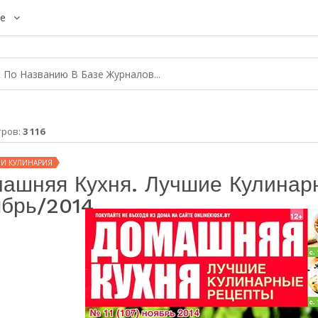
е
тров:
3 116
 И КУЛИНАРИЯ
ашняя Кухня. Лучшие Кулинар
брь/2014