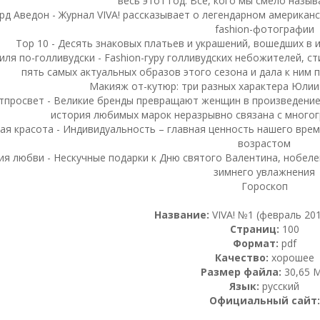
весь этот год. Все, кого мы смело назыв
рд Аведон - Журнал VIVA! рассказывает о легендарном америка
fashion-фотографии
Top 10 - Десять знаковых платьев и украшений, вошедших в 
иля по-голливудски - Fashion-гуру голливудских небожителей, с
пять самых актуальных образов этого сезона и дала к ним
Макияж от-кутюр: три разных характера Юлии
тпросвет - Великие бренды превращают женщин в произведение 
история любимых марок неразрывно связана с много
ая красота - Индивидуальность – главная ценность нашего вре
возрастом
ия любви - Нескучные подарки к Дню святого Валентина, нобеле
зимнего увлажнения
Гороскоп
Название:
VIVA! №1 (февраль 201
Страниц:
100
Формат:
pdf
Качество:
хорошее
Размер файла:
30,65 
Язык:
русский
Официальный сайт: