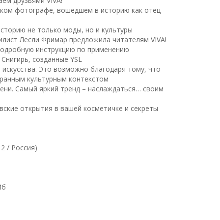
аем друзьями VIVA!
нском фотографе, вошедшем в историю как отец
историю не только моды, но и культуры
тилист Лесли Фримар предложила читателям VIVA!
 подробную инструкцию по применению
 Снигирь, созданные YSL
искусства. Это возможно благодаря тому, что
гранным культурным контекстом
мени. Самый яркий тренд – наслаждаться… своим
вские открытия в вашей косметичке и секреты
2 / Россия)
Мб