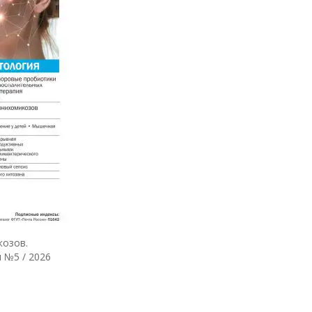
козов.
 №5 / 2026