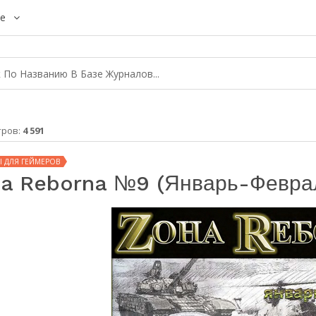
е
тров:
4 591
 ДЛЯ ГЕЙМЕРОВ
a Reborna №9 (январь-Февра