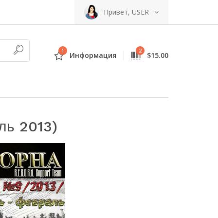
Привет, USER
1
2
Информация
$15.00
ль 2013)