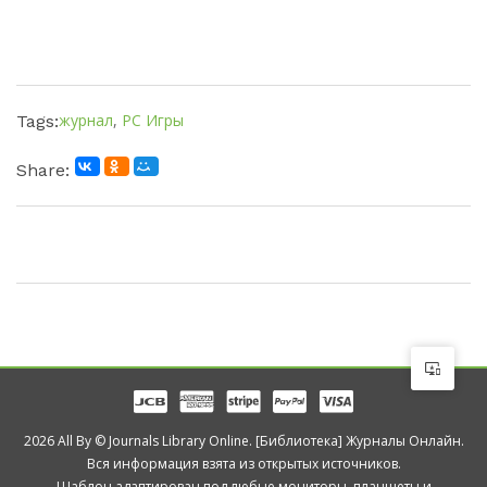
журнал
,
PC Игры
Tags:
Share:
2026 All By © Journals Library Online. [Библиотека] Журналы Онлайн.
Вся информация взята из открытых источников.
Шаблон адаптирован под любые мониторы, планшеты и