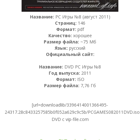
Название:
PC Игры №8 (август 2011)
Страниц:
146
Формат:
pdf
Качество:
хорошее
Размер файла:
~75 Мб
Язык:
русский
Официальный сайт:
Название:
DVD PC Игры №8
Год выпуска:
2011
Формат:
ISO
Размер файла:
7,76 Гб
[url=downloadlib/3396414001366495-
24317.28c8433257585b0f052a629c9c5b/PCGAMES082011DVD.iso.
DVD с vip-file.com