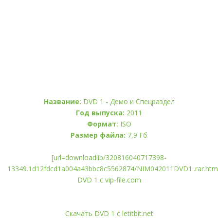
Название:
DVD 1 - Демо и Спецраздел
Год выпуска:
2011
Формат:
ISO
Размер файла:
7,9 Гб
[url=downloadlib/320816040717398-
13349.1d12fdcd1a004a43bbc8c5562874/NIM042011DVD1..rar.htm
DVD 1 с vip-file.com
Скачать DVD 1 с letitbit.net