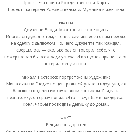
Проект Екатерины Рождественской. Карты
Проект Екатерины Рождественской, Мужчина и женщина
ИМЕНА
Джузеппе Верди: Маэстро и его женщины
Иногда он думал о том, что все случившееся с ним похоже
на сделку с дьяволом. То, чего Джузеппе так жаждал,
свершилось — сколько раз он говорил себе, что
пожертвовал бы всем ради успеха! И вот успех пришел, а он
потерял жену и сына...
Михаил Нестеров: портрет жены художника
Миша ехал на Гнедке по центральной улице и вдруг увидел
барышню под легким кружевным зонтиком. Глядя на
незнакомку, он сразу понял: «Это — судьба» и придержал
коня, чтобы проводить девушку до дома...
ФАКТ
Вещий сон Доротеи
Карета везла Талейрана по ухабистым парижским дорогам.