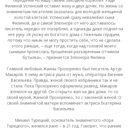
передачей «В нашу гавань заходили корабли». Ради
Филиной Успенский оставил жену и двух дочек. Но жизнь со
знаменитым писателем оказалась для молодой женщиной
золотой клеткой. Успенский сразу невзлюбил сына
Филиной, да и самой Элеоноре от него доставалось:
писатель нередко ее оскорблял, а однажды даже поднял на
нее руку. «Я ухожу из богатого дома с тяжелым сердцем,
потому что никак не могу простить себе, что не сделала
этого раньше, – еще тогда, когда над головой моего
сынишки пронеслась брошенная разъяренным отчимом
бутылка», – признается Элеонора Филина.
Главной любовью Жанны Прохоренко был писатель Артур
Макаров. К нему актриса ушла от мужа, оператора Евгения
Васильева. Правда, женой своего избранника так и не
стала. Пока Прохоренко оформляла развод, Макаров
женился на другой. Он открыто жил на два дома: то со
своей музой, Жанной Прохоренко, то с законной женой. О
своей знаменитой матери вспоминает актриса Екатерина
Васильева.
Михаил Турецкий, основатель знаменитого «Хора
Турецкого», женился рано – в 21 год. Говорят, что ранние