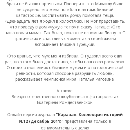
браки не бывают прочными. Проверить это Михаилу было
не суждено: его жена погибла в автомобильной
катастрофе. Воспитывать дочку помогала теща.
«Двенадцать лет я ходил в холостяках. Не мог представить,
что приведу в дом «чужую тетю» и скажу Наташе: «Это
наша новая мама». Так было, пока я не вспомнил Лиану…» О
трагических и счастливых моментах в своей жизни
вспоминает Михаил Турецкий.
«Это вранье, что муж меня избивал. Он ударил всего один
раз, но этого было достаточно, чтобы наш союз распался».
О своих отношениях с бывшим мужем и о патологической
ревности, которая способна разрушить любовь,
рассказывает чемпионка мира Наталья Рагозина.
А также:
Звезды отечественного шоубизнеса в фотопроектах
Екатерины Рождественской.
Онлайн версия журнала
"Караван. Коллекция историй
№12 (декабрь 2011)"
представлена только в
ознакомительных целях