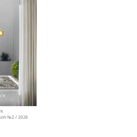
х.
son №2 / 2026