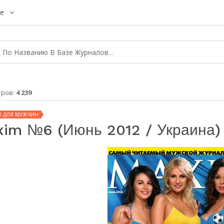
е
тров:
4 239
Ы ДЛЯ МУЖЧИН
im №6 (июнь 2012 / Украина)