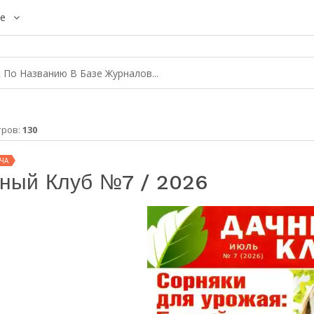
е
тров:
130
ЧА
ный Клуб №7 / 2026