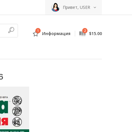
Привет, USER
1
2
Информация
$15.00
6