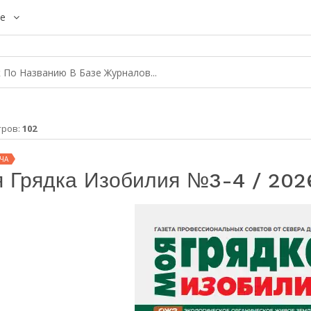
е
тров:
102
ЧА
 Грядка Изобилия №3-4 / 202