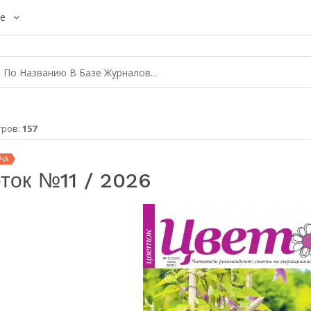
е
тров:
157
ЧА
ток №11 / 2026