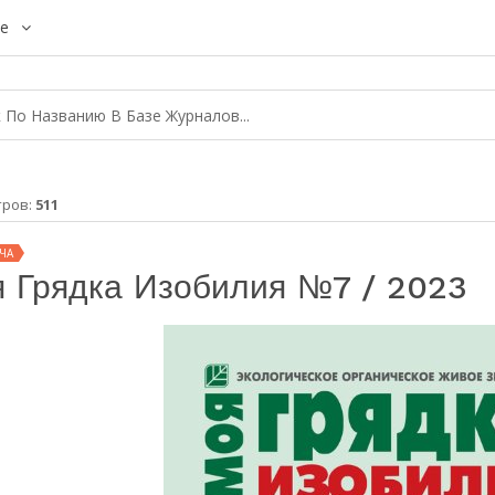
е
тров:
511
ЧА
 Грядка Изобилия №7 / 2023