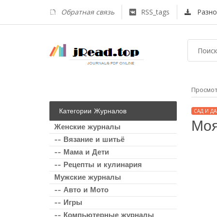
Обратная связь
RSS_tags
Разно
Просмо
Категории Журналов
САД И ДА
Моя
Женские журналы
-- Вязание и шитьё
-- Мама и Дети
-- Рецепты и кулинария
Мужские журналы
-- Авто и Мото
-- Игры
-- Компьютерные журналы