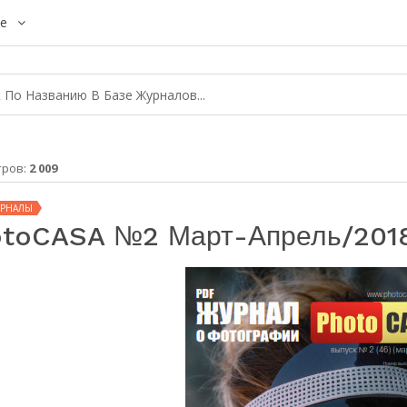
е
тров:
2 009
УРНАЛЫ
toCASA №2 Март-Апрель/201