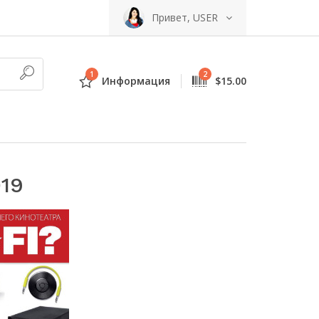
Привет, USER
1
2
Информация
$15.00
019