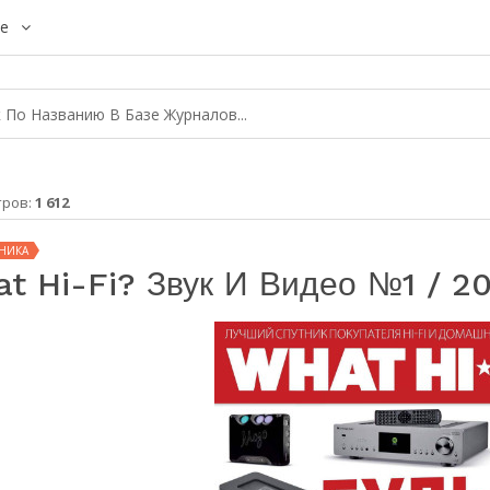
е
тров:
1 612
НИКА
t Hi-Fi? Звук И Видео №1 / 2