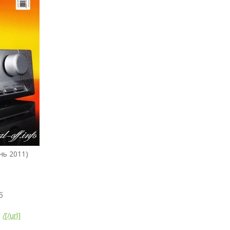
нь 2011)
б
]
/[/url]