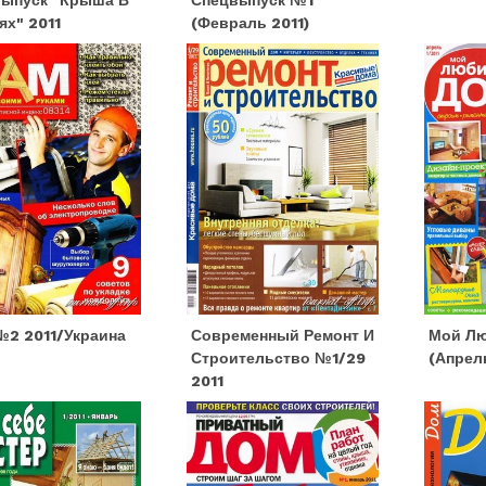
ыпуск "Крыша В
Спецвыпуск №1
ях" 2011
(февраль 2011)
2 2011/Украина
Современный Ремонт И
Мой Л
Строительство №1/29
(апрел
2011