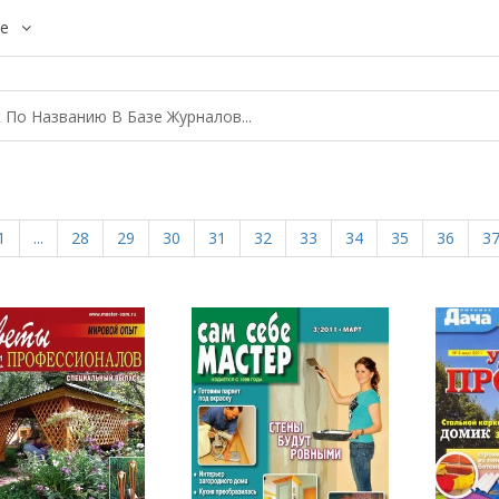
е
1
...
28
29
30
31
32
33
34
35
36
3