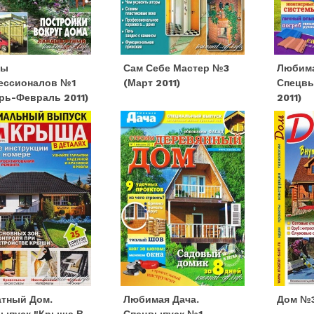
ты
Сам Себе Мастер №3
Любима
ессионалов №1
(март 2011)
Спецвы
рь-Февраль 2011)
2011)
тный Дом.
Любимая Дача.
Дом №3