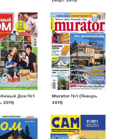
(март 2011)
юбимый Дом №1
Murator №1 (январь
ь 2011)
2011)