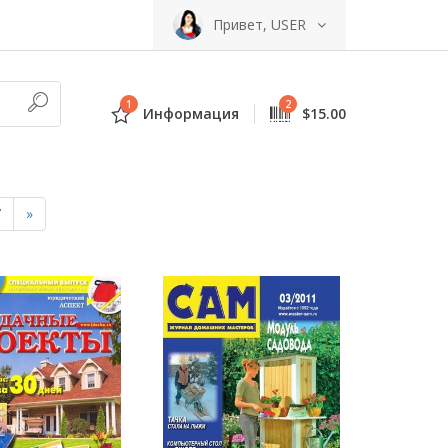
Привет, USER
1
2
Информация
$15.00
7
»