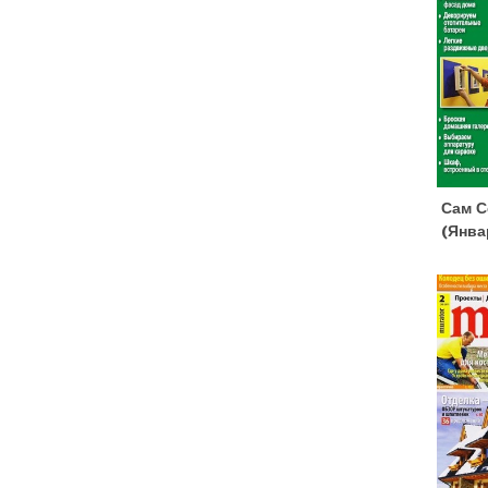
Сам С
(янва