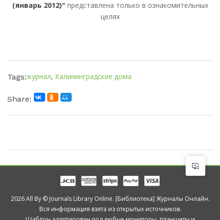
(январь 2012)"
представлена только в ознакомительных
целях
журнал
,
Калининградские дома
Tags:
Share:
2026 All By © Journals Library Online. [Библиотека] Журналы Онлайн.
Вся информация взята из открытых источников.
Шаблон адаптирован под любые мониторы, планшеты и