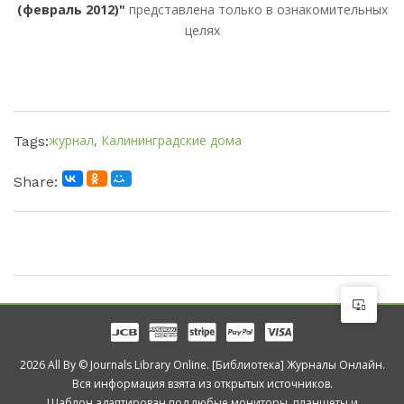
(февраль 2012)"
представлена только в ознакомительных
целях
журнал
,
Калининградские дома
Tags:
Share:
2026 All By © Journals Library Online. [Библиотека] Журналы Онлайн.
Вся информация взята из открытых источников.
Шаблон адаптирован под любые мониторы, планшеты и