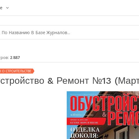
е
тров:
2 887
 О СТРОИТЕЛЬСТВЕ
стройство & Ремонт №13 (март