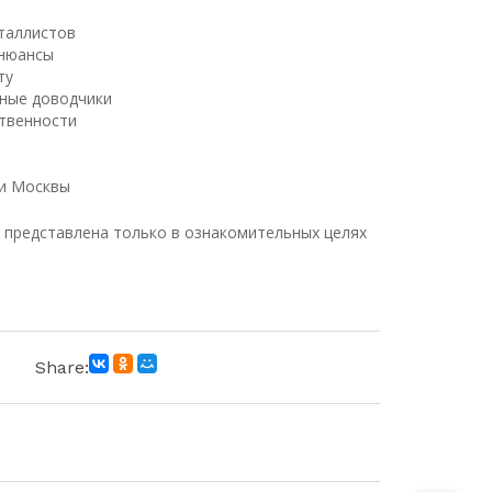
таллистов
 нюансы
ту
рные доводчики
твенности
ки Москвы
"
представлена только в ознакомительных целях
Share: