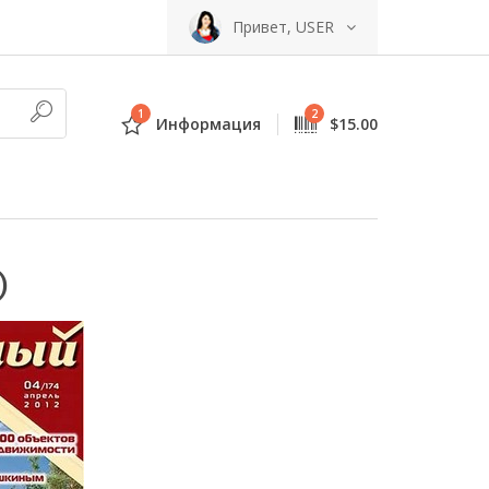
Привет, USER
1
2
Информация
$15.00
)