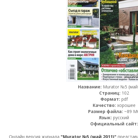
Название:
Murator №5 (май
Страниц:
102
Формат:
pdf
Качество:
хорошее
Размер файла:
~89 М
Язык:
русский
Официальный сайт:
Онлайн версия журнала
"Murator №5 (май 2011)"
представл