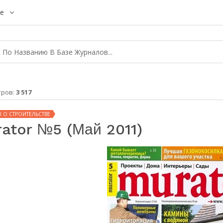
е
тров:
3 517
 О СТРОИТЕЛЬСТВЕ
ator №5 (май 2011)