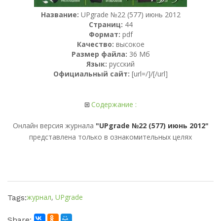
Название:
UPgrade №22 (577) июнь 2012
Страниц:
44
Формат:
pdf
Качество:
высокое
Размер файла:
36 Мб
Язык:
русский
Официальный сайт:
[url=/]/[/url]
Содержание :
Онлайн версия журнала
"UPgrade №22 (577) июнь 2012"
представлена только в ознакомительных целях
журнал
,
UPgrade
Tags:
Share: