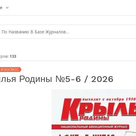
е
тров:
133
 И КОСМОС
лья Родины №5-6 / 2026