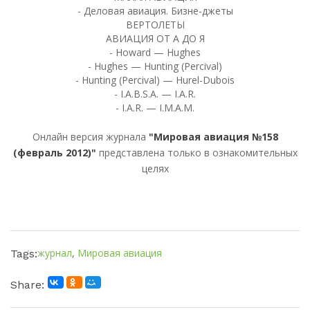
- Деловая авиация. Бизне-джеты
ВЕРТОЛЕТЫ
АВИАЦИЯ ОТ А ДО Я
- Howard — Hughes
- Hughes — Hunting (Percival)
- Hunting (Percival) — Hurel-Dubois
- I.A.B.S.A. — I.A.R.
- I.A.R. — I.M.A.M.
Онлайн версия журнала
"Мировая авиация №158
(февраль 2012)"
представлена только в ознакомительных
целях
журнал
,
Мировая авиация
Tags:
Share: