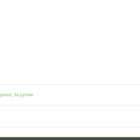
урнал
,
За рулем