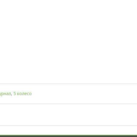
урнал
,
5 колесо