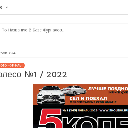
е
тров:
624
МОТО ЖУРНАЛЫ
олесо №1 / 2022