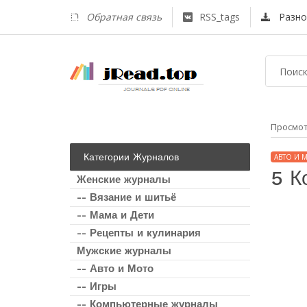
Обратная связь
RSS_tags
Разно
Просмо
Категории Журналов
АВТО И 
5 К
Женские журналы
-- Вязание и шитьё
-- Мама и Дети
-- Рецепты и кулинария
Мужские журналы
-- Авто и Мото
-- Игры
-- Компьютерные журналы