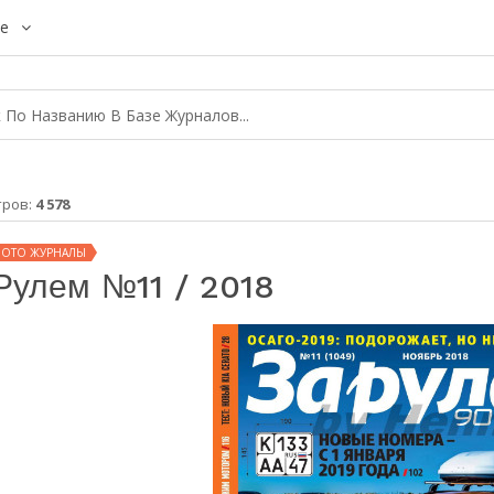
е
тров:
4 578
МОТО ЖУРНАЛЫ
Рулем №11 / 2018