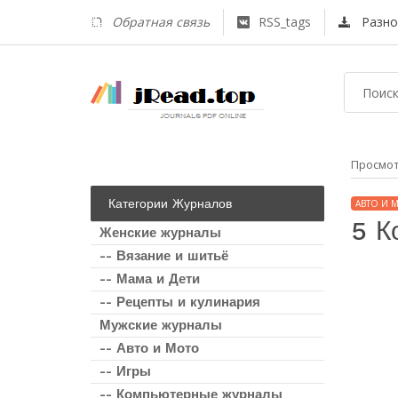
Обратная связь
RSS_tags
Разно
Просмо
Категории Журналов
АВТО И 
5 К
Женские журналы
-- Вязание и шитьё
-- Мама и Дети
-- Рецепты и кулинария
Мужские журналы
-- Авто и Мото
-- Игры
-- Компьютерные журналы