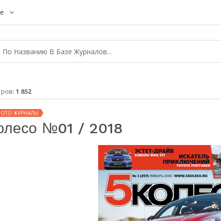
е
тров:
1 852
МОТО ЖУРНАЛЫ
олесо №01 / 2018