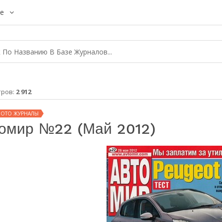
е
тров:
2 912
МОТО ЖУРНАЛЫ
омир №22 (май 2012)