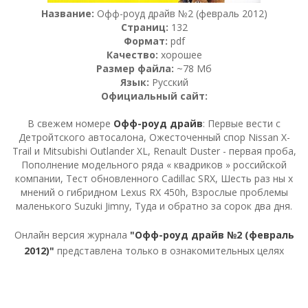
Название:
Офф-роуд драйв №2 (февраль 2012)
Страниц:
132
Формат:
pdf
Качество:
хорошее
Размер файла:
~78 Мб
Язык:
Русский
Официальный сайт:
В свежем номере
Офф-роуд драйв
: Первые вести с
Детройтского автосалона, Ожесточенный спор Nissan X-
Trail и Mitsubishi Outlander XL, Renault Duster - первая проба,
Пополнение модельного ряда « квадриков » российской
компании, Тест обновленного Cadillac SRX, Шесть раз ны х
мнений о гибридном Lexus RX 450h, Взрослые проблемы
маленького Suzuki Jimny, Туда и обратно за сорок два дня.
Онлайн версия журнала
"Офф-роуд драйв №2 (февраль
2012)"
представлена только в ознакомительных целях