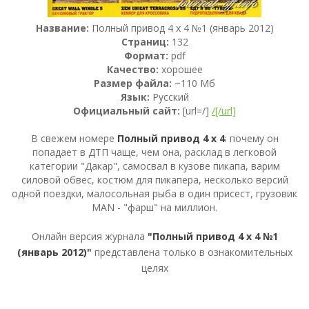
Название:
Полный привод 4 х 4 №1 (январь 2012)
Страниц:
132
Формат:
pdf
Качество:
хорошее
Размер файла:
~110 Мб
Язык:
Русский
Официальный сайт:
[url=/]
/[/url]
В свежем номере
Полный привод 4 х 4
: почему он
попадает в ДТП чаще, чем она, расклад в легковой
категории "Дакар", самосвал в кузове пикапа, варим
силовой обвес, костюм для пикапера, несколько версий
одной поездки, малосольная рыба в один присест, грузовик
MAN - "фарш" на миллион.
Онлайн версия журнала
"Полный привод 4 х 4 №1
(январь 2012)"
представлена только в ознакомительных
целях